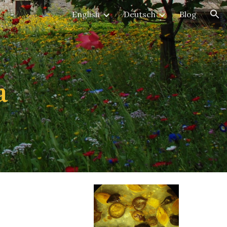
English
Deutsch
Blog
ion
a