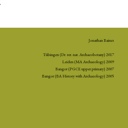
,
Jonathan Baines
Tübingen (Dr. rer. nat. Archaeobotany) 2017
Leiden (MA Archaeology) 2009
Bangor (PGCE upper primary) 2007
Bangor (BA History with Archaeology) 2005